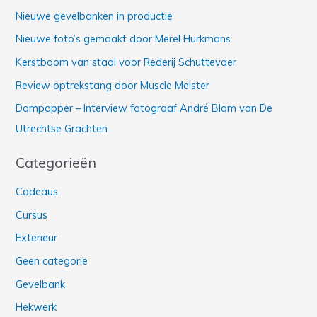
k
Nieuwe gevelbanken in productie
n
Nieuwe foto’s gemaakt door Merel Hurkmans
a
Kerstboom van staal voor Rederij Schuttevaer
a
Review optrekstang door Muscle Meister
r
Dompopper – Interview fotograaf André Blom van De
:
Utrechtse Grachten
Categorieën
Cadeaus
Cursus
Exterieur
Geen categorie
Gevelbank
Hekwerk