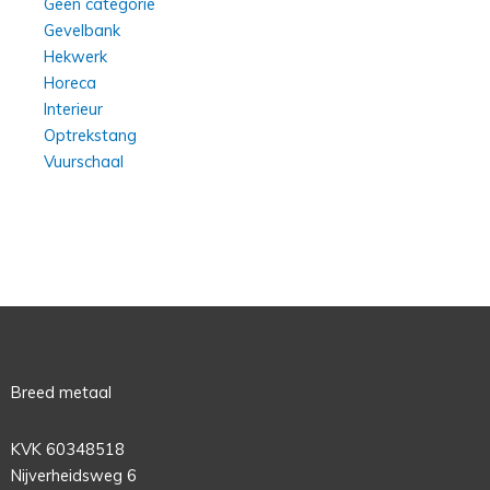
Geen categorie
Gevelbank
Hekwerk
Horeca
Interieur
Optrekstang
Vuurschaal
Breed metaal
KVK 60348518
Nijverheidsweg 6