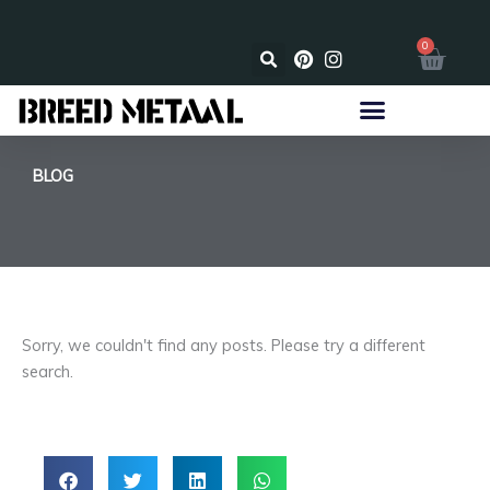
Ga
naar
☑️ Eenvoudig te assembleren
0
Wink
de
inhoud
BLOG
Sorry, we couldn't find any posts. Please try a different
search.