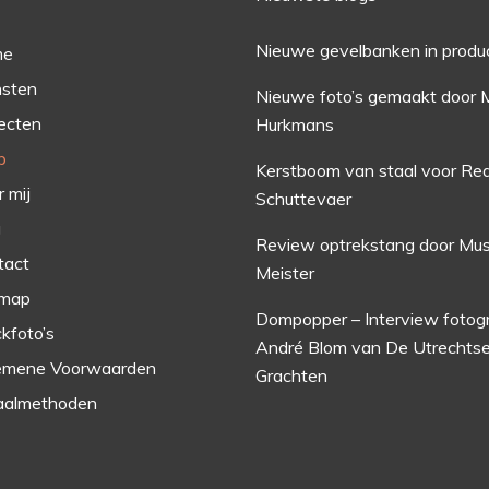
Nieuwe gevelbanken in produ
me
nsten
Nieuwe foto’s gemaakt door 
ecten
Hurkmans
p
Kerstboom van staal voor Red
 mij
Schuttevaer
g
Review optrekstang door Mus
tact
Meister
emap
Dompopper – Interview fotog
kfoto’s
André Blom van De Utrechts
emene Voorwaarden
Grachten
aalmethoden