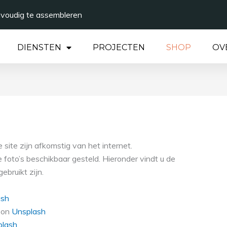
nvoudig te assembleren
DIENSTEN
PROJECTEN
SHOP
OV
site zijn afkomstig van het internet.
foto’s beschikbaar gesteld. Hieronder vindt u de
ebruikt zijn.
ash
on
Unsplash
plash