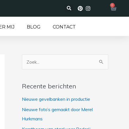
0
Wink
ER MIJ
BLOG
CONTACT
Z
o
e
Recente berichten
k
Nieuwe gevelbanken in productie
n
a
Nieuwe foto’s gemaakt door Merel
a
Hurkmans
r