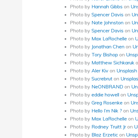
Photo by
Hannah Gibbs
on
Un
Photo by
Spencer Davis
on
Un
Photo by
Nate Johnston
on
Un
Photo by
Spencer Davis
on
Un
Photo by
Max LaRochelle
on
U
Photo by
Jonathan Chen
on
Un
Photo by
Tory Bishop
on
Unsp
Photo by
Matthew Sichkaruk
Photo by
Aler Kiv
on
Unsplash
Photo by
Sucrebrut
on
Unspla
Photo by
NeONBRAND
on
Un
Photo by
eddie howell
on
Unsp
Photo by
Greg Rosenke
on
Un
Photo by
Hello I’m Nik ?
on
Uns
Photo by
Max LaRochelle
on
U
Photo by
Rodney Truitt Jr
on
U
Photo by
Blaz Erzetic
on
Unsp