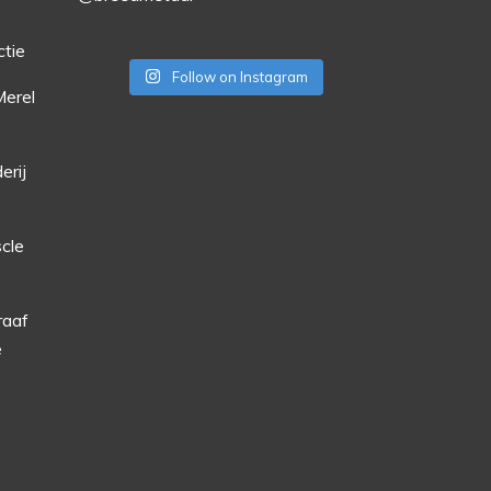
ctie
Follow on Instagram
Merel
erij
cle
raaf
e