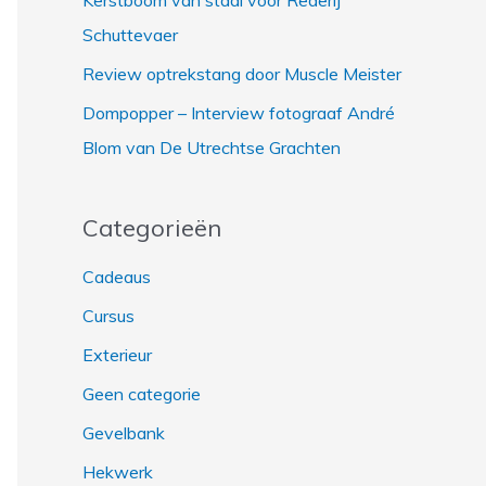
Kerstboom van staal voor Rederij
:
Schuttevaer
Review optrekstang door Muscle Meister
Dompopper – Interview fotograaf André
Blom van De Utrechtse Grachten
Categorieën
Cadeaus
Cursus
Exterieur
Geen categorie
Gevelbank
Hekwerk