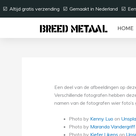
Ga
☑️ Altijd gratis verzending ☑️ Gemaakt in Nederland ☑️ Ee
naar
de
inhoud
HOME
Een deel van de afbeeldingen op deze 
Verschillende fotografen hebben deze 
namen van de fotografen wier foto’s g
Photo by
Kenny Luo
on
Unspl
Photo by
Maranda Vandergriff
Photo by
Kiefer Likens
on
Uns