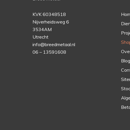
Ho
KVK 60348518
Nijverheidsweg 6
Die
3534AM
Proj
Utrecht
Sho
info@breedmetaal.nl
Over
06 – 13591608
Blo
Con
Sit
Stoc
Alg
Bet