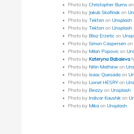
Photo by
Christopher Burns
o
Photo by
Jakub Skafiriak
on
Un
Photo by
Tekton
on
Unsplash
Photo by
Tekton
on
Unsplash
Photo by
Blaz Erzetic
on
Unsp
Photo by
Simon Caspersen
on
Photo by
Milan Popovic
on
Uns
Photo by
Kateryna Babaieva
f
Photo by
Nitin Mathew
on
Uns
Photo by
Isaac Quesada
on
Un
Photo by
Lionel HESRY
on
Uns
Photo by
Beazy
on
Unsplash
Photo by
Indivar Kaushik
on
Un
Photo by
Mika
on
Unsplash