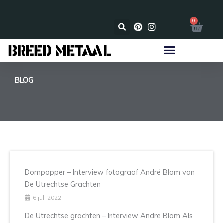
Ga
naar
☑️ Gemaakt in Nederland
☑
0
Wink
de
inhoud
BLOG
Dompopper – Interview fotograaf André Blom van
De Utrechtse Grachten
6 juli 2022
De Utrechtse grachten – Interview Andre Blom Als