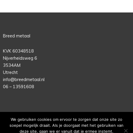
Breed metaal
KVK 60348518
Nijverheidsweg 6
3534AM
Utrecht
info@breedmetaal.nl
06 – 13591608
We gebruiken cookies om ervoor te zorgen dat onze site zo
soepel mogelijk draait. Als je doorgaat met het gebruiken van
Copyright © 2020 Breed Metaal |
Privacy Statement |
Website
deze site, gaan we er vanuit dat je ermee instemt.