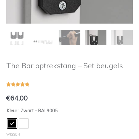
The Bar optrekstang – Set beugels
5/5





€
64,00
Kleur
: Zwart - RAL9005
The
Bar
optrekstang
-
WISSEN