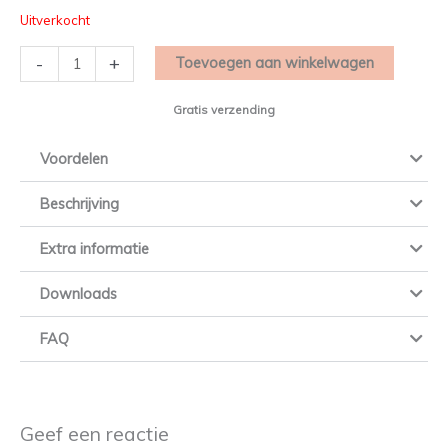
Set
Uitverkocht
beugels
aantal
-
+
Toevoegen aan winkelwagen
Gratis verzending
Voordelen
Beschrijving
Extra informatie
Downloads
FAQ
Geef een reactie