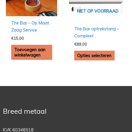
Deze
optie
NIET OP VOORRAAD
kan
The Bar – Op Maat
gekozen
The Bar optrekstang –
Zaag Service
worden
Compleet
€
15,00
op
€
89,00
de
Toevoegen aan
product
winkelwagen
Opties selecteren
Breed metaal
KVK 60348518