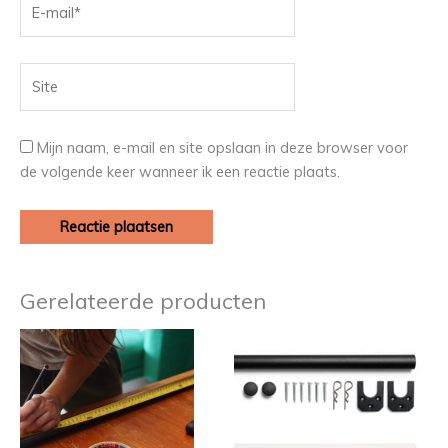
mail*
Site
Mijn naam, e-mail en site opslaan in deze browser voor
de volgende keer wanneer ik een reactie plaats.
Gerelateerde producten
Dit
product
heeft
meerder
variaties