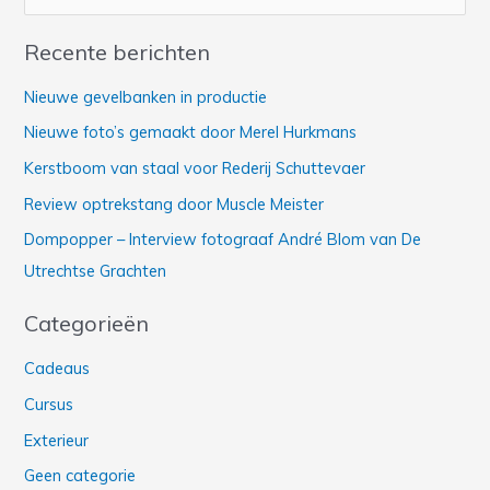
o
Recente berichten
e
k
Nieuwe gevelbanken in productie
n
Nieuwe foto’s gemaakt door Merel Hurkmans
a
Kerstboom van staal voor Rederij Schuttevaer
a
Review optrekstang door Muscle Meister
r
Dompopper – Interview fotograaf André Blom van De
:
Utrechtse Grachten
Categorieën
Cadeaus
Cursus
Exterieur
Geen categorie