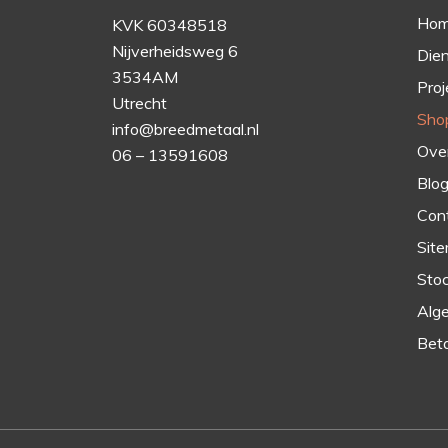
Ho
KVK 60348518
Nijverheidsweg 6
Die
3534AM
Proj
Utrecht
Sho
info@breedmetaal.nl
Over
06 – 13591608
Blo
Con
Sit
Stoc
Alg
Bet