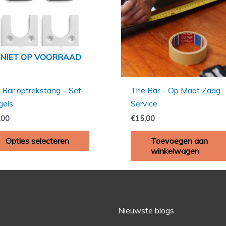
variaties.
Deze
optie
kan
NIET OP VOORRAAD
gekozen
worden
op
 Bar optrekstang – Set
The Bar – Op Maat Zaag
de
gels
Service
productpagina
,00
€
15,00
Opties selecteren
Toevoegen aan
winkelwagen
Nieuwste blogs