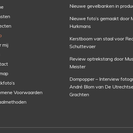
Nieuwe gevelbanken in produ
me
nsten
Nieuwe foto’s gemaakt door 
ecten
Hurkmans
p
Kerstboom van staal voor Red
 mij
Schuttevaer
g
Review optrekstang door Mus
tact
Meister
emap
Dompopper – Interview fotog
kfoto’s
André Blom van De Utrechts
emene Voorwaarden
Grachten
aalmethoden