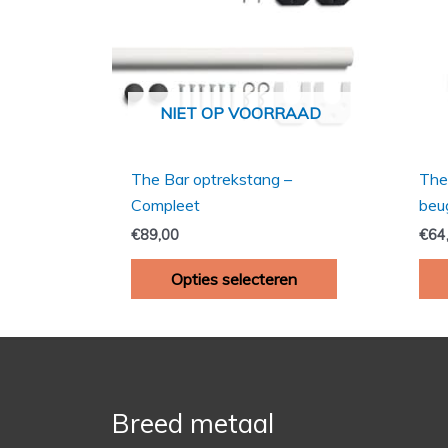
variaties.
Deze
optie
kan
NIET OP VOORRAAD
gekozen
worden
op
The Bar optrekstang –
The
de
Compleet
beu
productpagina
€
89,00
€
64
Opties selecteren
Breed metaal