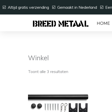
Ga
☑️ Altijd gratis verzending ☑️ Gemaakt in Nederland ☑️ Ee
naar
de
inhoud
HOME
Winkel
Toont alle 3 resultaten
Dit
product
heeft
meerdere