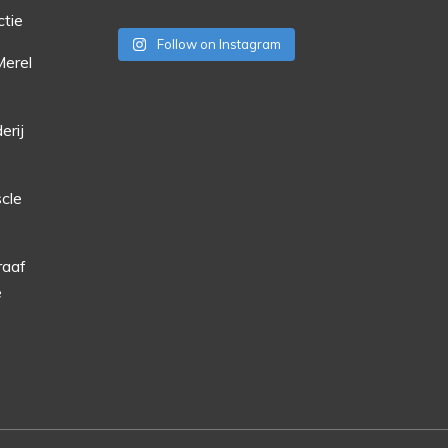
ctie
Follow on Instagram
Merel
erij
cle
raaf
e