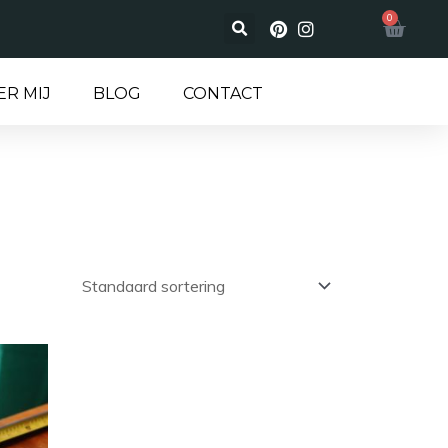
0
Wink
ER MIJ
BLOG
CONTACT