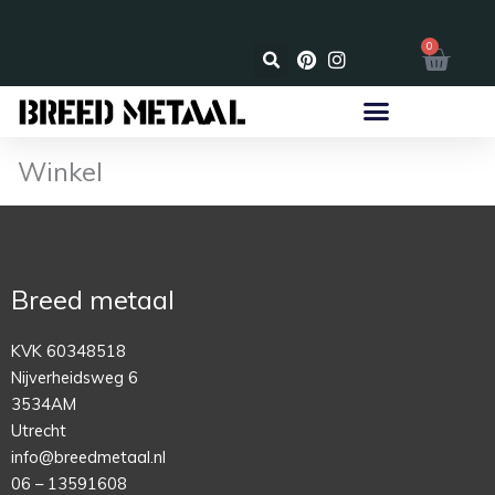
Ga
naar
maakt in Nederland
☑️ Eenvo
0
Wink
de
inhoud
Winkel
Breed metaal
KVK 60348518
Nijverheidsweg 6
3534AM
Utrecht
info@breedmetaal.nl
06 – 13591608