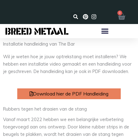
Ga
naar
☑️ Gratis verzonden
☑
0
Wink
de
inhoud
Installatie handleiding van The Bar
Wil je weten hoe je jouw optrekstang moet installeren? We
hebben een installatie video gemaakt en een handleiding voor
je geschreven. De handleiding kan je ook in PDF downloaden.
Download hier de PDF Handleiding
Rubbers tegen het draaien van de stang
Vanaf maart 2022 hebben we een belangrijke verbetering
toegevoegd aan ons ontwerp. Door kleine rubber strips in de
beugels te plakken, wordt het draaien van de stang tegen